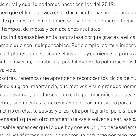
 ciclo, tal y cual lo podemos hacer con los del 2019. 
aben que el libro de vida es el documento mas importante de 
e quienes fueron, de quien son y de quien quieren llegar a
 tiempos, de metas y con acciones realistas. 
tos indispensables en la naturaleza porque gracias a ello
ambio que son indispensables. Por ejemplo: es muy importa
y del planeta que se acabe el invierno y comience la primave
tuo invierno, no habría la posibilidad de la polinización y d
a vida.
otras, tenemos que aprender a reconocer los ciclos de nue
tiene su gran importancia, sus motivos y sus grandes mome
que avanzar, quedarse en un ciclo por magnifico que sea s
nte,  si enfrentas la necesidad de crear una canoa para cruz
l rio en ella, te salvas y eres feliz por lograrlo, pero si qu
 pensando que en otro momento la vas a volver a usar, esa c
ensable aprender que lo que hoy nos es útil, no necesariam
as, si volviéramos a requerir hacer un esfuerzo por algo, te