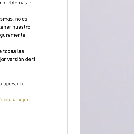
on problemas o 
smas, no es 
 tener nuestro 
seguramente 
e todas las 
r versión de ti 
 apoyar tu 
#éxito
#mejora