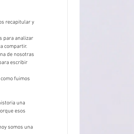
 recapitular y 
 para analizar 
a compartir. 
una de nosotras 
ara escribir 
r como fuimos 
istoria una 
porque esos 
 hoy somos una 