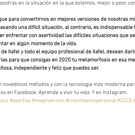
osotras en la situación en la que estemos, mejor o peor, c
ue para convertirnos en mejores versiones de nosotras mi
sando una difícil situación, al contrario, es indispensable
der enfrentar con asertividad las difíciles situaciones que 
tar en algún momento de la vida.
 Ilafel y todo el equipo profesional de Ilafel, desean dart
as para que consigas en 2020 tu metamorfosis en esa mejo
itosa, independiente y feliz que puedes ser. 
on novedosos métodos y con la tecnología más moderna para
s en Facebook: Aprende a vivir tu vida. Y en Instagram. 
osis
#asertivo
#mejorversion
#crecimientopersonal
#2020