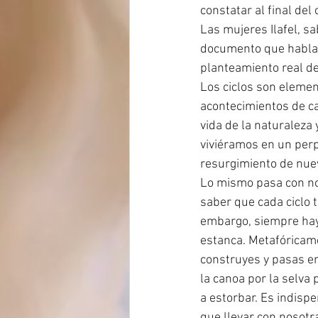
constatar al final del
Las mujeres Ilafel, s
documento que habla d
planteamiento real de
Los ciclos son elemen
acontecimientos de c
vida de la naturaleza 
viviéramos en un perpe
resurgimiento de nuev
Lo mismo pasa con nos
saber que cada ciclo 
embargo, siempre hay 
estanca. Metafóricame
construyes y pasas en e
la canoa por la selva
a estorbar. Es indisp
que llevar con nosotr