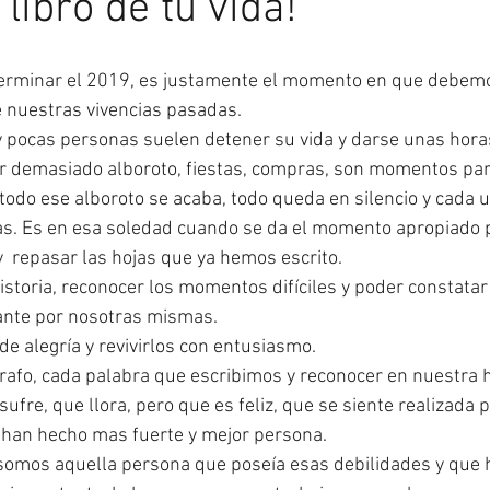
 libro de tu vida!
erminar el 2019, es justamente el momento en que debemos
e nuestras vivencias pasadas. 
 pocas personas suelen detener su vida y darse unas horas
stir demasiado alboroto, fiestas, compras, son momentos par
odo ese alboroto se acaba, todo queda en silencio y cada 
s. Es en esa soledad cuando se da el momento apropiado p
y  repasar las hojas que ya hemos escrito.
istoria, reconocer los momentos difíciles y poder constata
ante por nosotras mismas. 
 alegría y revivirlos con entusiasmo. 
rrafo, cada palabra que escribimos y reconocer en nuestra h
ufre, que llora, pero que es feliz, que se siente realizada 
 han hecho mas fuerte y mejor persona. 
somos aquella persona que poseía esas debilidades y que