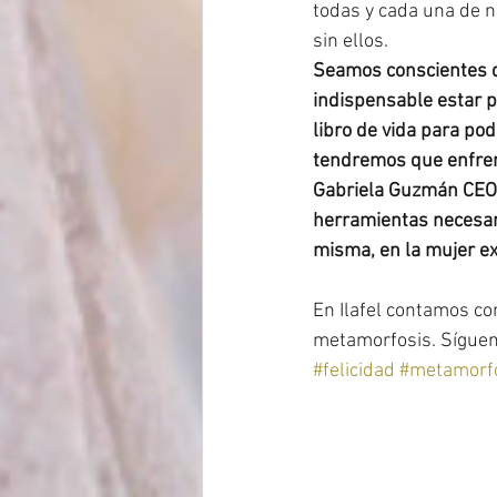
todas y cada una de n
sin ellos. 
Seamos conscientes q
indispensable estar pa
libro de vida para po
tendremos que enfren
Gabriela Guzmán CEO de
herramientas necesari
misma, en la mujer ex
En Ilafel contamos c
metamorfosis. Sígueno
#felicidad
#metamorf