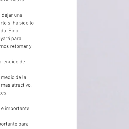
 dejar una 
o si ha sido lo 
da. Sino 
yará para 
emos retomar y 
prendido de 
 medio de la 
mas atractivo, 
es. 
 e importante 
portante para 