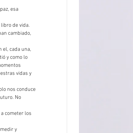
paz, esa 
libro de vida. 
han cambiado, 
 el, cada una, 
ió y como lo 
 momentos 
stras vidas y 
olo nos conduce 
uturo. No 
 a cometer los 
medir y 