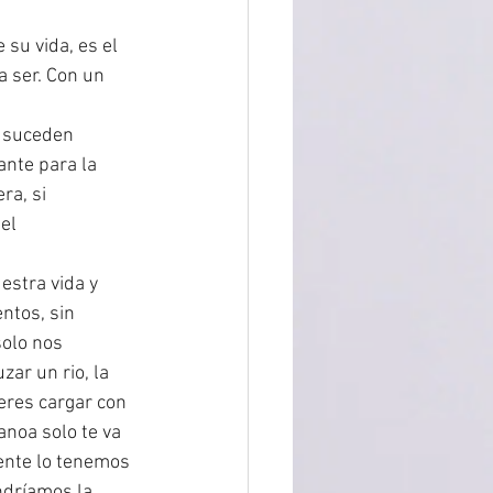
su vida, es el 
 ser. Con un 
s suceden 
nte para la 
ra, si 
el 
stra vida y 
ntos, sin 
olo nos 
ar un rio, la 
ieres cargar con 
anoa solo te va 
ente lo tenemos 
ndríamos la 