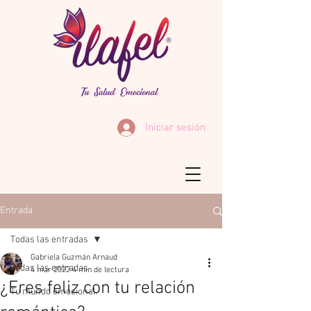
Iniciar sesión
Entrada
Todas las entradas
Gabriela Guzmán Arnaud
Todas las entradas
4 mar 2022
4 min de lectura
¿Eres feliz con tu relación
Tu mundo emocional.