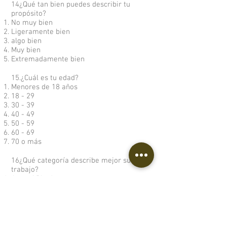
14¿Qué tan bien puedes describir tu
propósito?
No muy bien
Ligeramente bien
algo bien
Muy bien
Extremadamente bien
15.¿Cuál es tu edad?
Menores de 18 años
18 - 29
30 - 39
40 - 49
50 - 59
60 - 69
70 o más
16¿Qué categoría describe mejor su
trabajo?
Artes / Diseño
Financiación de las empresas
Informática / Sistemas de información /
Matemática
Construcción / Fabricación /
Mantenimiento