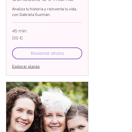
Analiza tu historia y reinventa tu vida,
con Gabriela Guzmán.
45 min
120
120 €
euros
Reservar ahora
Explorar planes