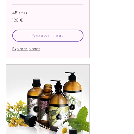
45 min
120
120 €
euros
Reservar ahora
Explorar planes