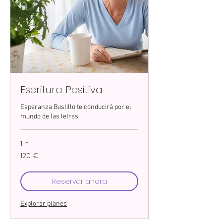
Escritura Positiva
Esperanza Bustillo te conducirá por el
mundo de las letras.
1 h
120
120 €
euros
Reservar ahora
Explorar planes