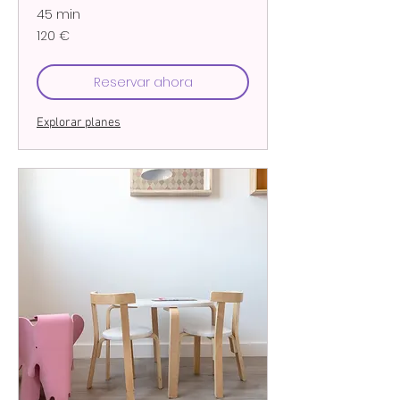
45 min
120
120 €
euros
Reservar ahora
Explorar planes