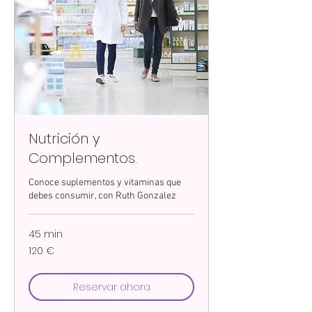
Nutrición y
Complementos.
Conoce suplementos y vitaminas que
debes consumir, con Ruth Gonzalez
45 min
120
120 €
euros
Reservar ahora