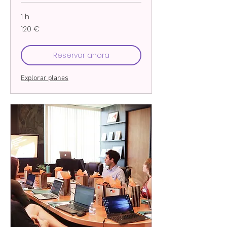
1 h
120
120 €
euros
Reservar ahora
Explorar planes