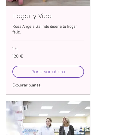
Hogar y Vida
Rosa Angela Galindo diseña tu hogar
feliz.
1 h
120
120 €
euros
Reservar ahora
Explorar planes